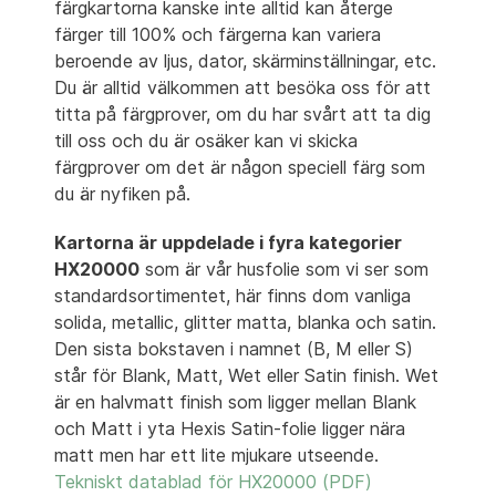
färgkartorna kanske inte alltid kan återge
färger till 100% och färgerna kan variera
beroende av ljus, dator, skärminställningar, etc.
Du är alltid välkommen att besöka oss för att
titta på färgprover, om du har svårt att ta dig
till oss och du är osäker kan vi skicka
färgprover om det är någon speciell färg som
du är nyfiken på.
Kartorna är uppdelade i fyra kategorier
HX20000
som är vår husfolie som vi ser som
standardsortimentet, här finns dom vanliga
solida, metallic, glitter matta, blanka och satin.
Den sista bokstaven i namnet (B, M eller S)
står för Blank, Matt, Wet eller Satin finish. Wet
är en halvmatt finish som ligger mellan Blank
och Matt i yta Hexis Satin-folie ligger nära
matt men har ett lite mjukare utseende.
Tekniskt datablad för HX20000 (PDF)