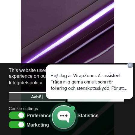
This website uses cookies to ensure you get the best
experience on our website.
Cookie policy
Integritetspolicy
Avböj
Tillåt cookies
Cookie settings:
Preferences
Statistics
Marketing