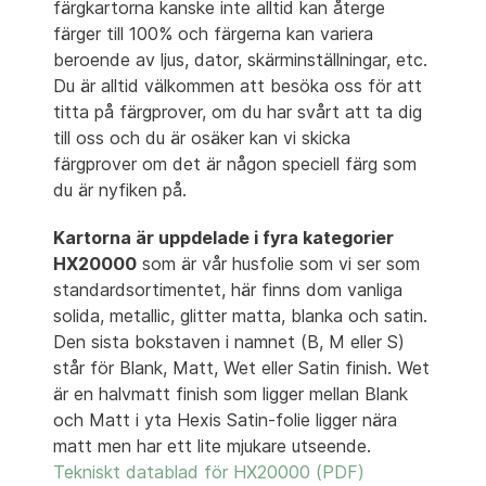
färgkartorna kanske inte alltid kan återge
färger till 100% och färgerna kan variera
beroende av ljus, dator, skärminställningar, etc.
Du är alltid välkommen att besöka oss för att
titta på färgprover, om du har svårt att ta dig
till oss och du är osäker kan vi skicka
färgprover om det är någon speciell färg som
du är nyfiken på.
Kartorna är uppdelade i fyra kategorier
HX20000
som är vår husfolie som vi ser som
standardsortimentet, här finns dom vanliga
solida, metallic, glitter matta, blanka och satin.
Den sista bokstaven i namnet (B, M eller S)
står för Blank, Matt, Wet eller Satin finish. Wet
är en halvmatt finish som ligger mellan Blank
och Matt i yta Hexis Satin-folie ligger nära
matt men har ett lite mjukare utseende.
Tekniskt datablad för HX20000 (PDF)