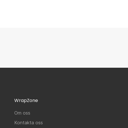
WrapZone
Om oss
Kontakta oss