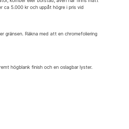
tor, kolfiber eller borstad, även här finns matt
 ca 5.000 kr och uppåt högre i pris vid
tter gränsen. Räkna med att en chromefoliering
emt högblank finish och en oslagbar lyster.