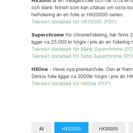
HX3000
är en trelagersfolie och har ofta en e
och blank finnish som kan utläsas om sista bo
helfoliering än en folie ur HX20000-serien.
Tekniskt datablad för HX30000 (PDF)
Superchrome
för chromefoliering, här finns 
ligger ca 25.000 kr högre i pris än en folieri
Tekniskt datablad för Blank Superchrome (PD
Tekniskt datablad för Satin Superchrome (PD
HXOne
- Hexis nya premiumfolie. Den är framt
Denna folie ligger ca 2000kr högre i pris än H
Tekniskt datablad för HXOne (PDF)
All
HX20000
HX30000