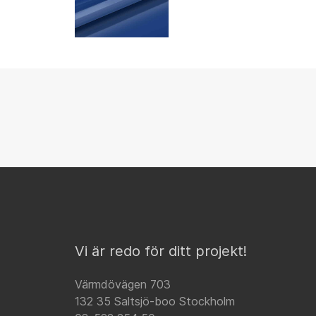
Vi är redo för ditt projekt!
Värmdövägen 703
132 35 Saltsjö-boo Stockholm