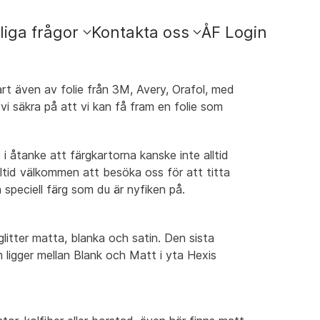
liga frågor
Kontakta oss
ÅF Login
lart även av folie från 3M, Avery, Orafol, med
är vi säkra på att vi kan få fram en folie som
 i åtanke att färgkartorna kanske inte alltid
alltid välkommen att besöka oss för att titta
 speciell färg som du är nyfiken på.
litter matta, blanka och satin. Den sista
m ligger mellan Blank och Matt i yta Hexis