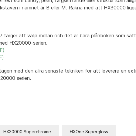
ffekt som candy, pearl, färgskiftande eller struktur som alliga
kstaven i namnet är B eller M. Räkna med att HX30000 ligger
27 färger att välja mellan och det är bara plånboken som sä
ng med HX20000-serien.
F)
F)
agen med den allra senaste tekniken för att leverera en extr
X20000 serien.
HX30000 Superchrome
HXOne Supergloss