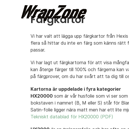
Färgkartor
Vi har valt att lägga upp färgkartor från Hexis
flera så hittar du inte en färg som känns rätt fö
passar.
Vi har lagt ut färgkartorna för att visa mångfa
kan återge färger till 100% och färgerna kan va
på färgprover, om du har svårt att ta dig till
Kartorna är uppdelade i fyra kategorier
HX20000
som är vår husfolie som vi ser som s
bokstaven i namnet (B, M eller S) står för Bla
Satin-folie ligger nära matt men har ett lite m
Tekniskt datablad för HX20000 (PDF)