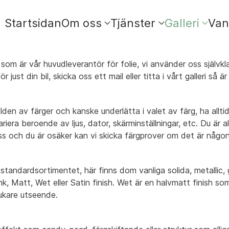
Startsidan
Om oss
Tjänster
Galleri
Van
 som är vår huvudleverantör för folie, vi använder oss självk
r just din bil, skicka oss ett mail eller titta i vårt galleri så 
lden av färger och kanske underlätta i valet av färg, ha alltid
riera beroende av ljus, dator, skärminställningar, etc. Du är 
 oss och du är osäker kan vi skicka färgprover om det är någon
tandardsortimentet, här finns dom vanliga solida, metallic, g
nk, Matt, Wet eller Satin finish. Wet är en halvmatt finish so
jukare utseende.