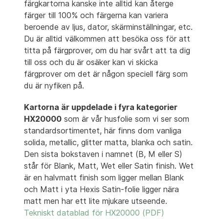
färgkartorna kanske inte alltid kan återge
färger till 100% och färgerna kan variera
beroende av ljus, dator, skärminställningar, etc.
Du är alltid välkommen att besöka oss för att
titta på färgprover, om du har svårt att ta dig
till oss och du är osäker kan vi skicka
färgprover om det är någon speciell färg som
du är nyfiken på.
Kartorna är uppdelade i fyra kategorier
HX20000
som är vår husfolie som vi ser som
standardsortimentet, här finns dom vanliga
solida, metallic, glitter matta, blanka och satin.
Den sista bokstaven i namnet (B, M eller S)
står för Blank, Matt, Wet eller Satin finish. Wet
är en halvmatt finish som ligger mellan Blank
och Matt i yta Hexis Satin-folie ligger nära
matt men har ett lite mjukare utseende.
Tekniskt datablad för HX20000 (PDF)