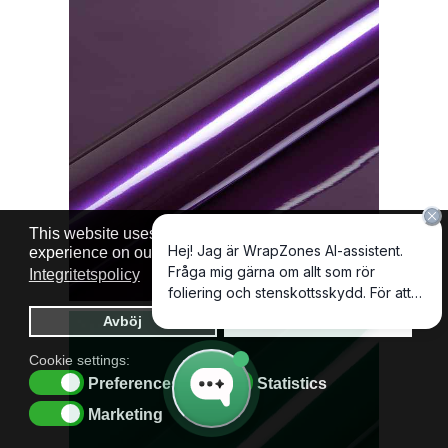
This website uses cookies to ensure you get the best
experience on our website.
Cookie policy
Integritetspolicy
Avböj
Tillåt cookies
Cookie settings:
Preferences
Statistics
Marketing